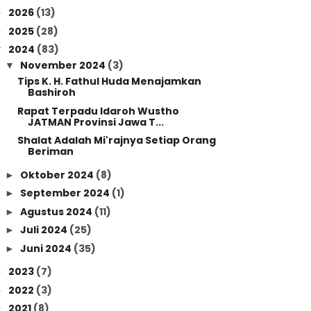
2026
(13)
►
2025
(28)
►
2024
(83)
▼
November 2024
(3)
▼
Tips K. H. Fathul Huda Menajamkan
Bashiroh
Rapat Terpadu Idaroh Wustho
JATMAN Provinsi Jawa T...
Shalat Adalah Mi'rajnya Setiap Orang
Beriman
Oktober 2024
(8)
►
September 2024
(1)
►
Agustus 2024
(11)
►
Juli 2024
(25)
►
Juni 2024
(35)
►
2023
(7)
►
2022
(3)
►
2021
(8)
►