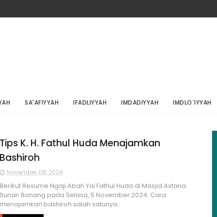
YAH
SA'AFIYYAH
IFADLIYYAH
IMDADIYYAH
IMDLO`IYYAH
Tips K. H. Fathul Huda Menajamkan
Bashiroh
November 08, 2024
Berikut Resume Ngaji Abah Yai Fathul Huda di Masjid Astana
Sunan Bonang pada Selasa, 5 November 2024. Cara
menajamkan bashiroh salah satunya...