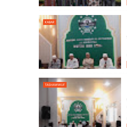
KABAR
TASHAWWUF