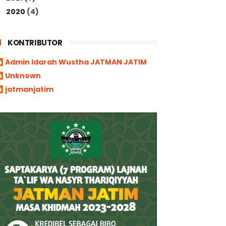
2020
(4)
►
KONTRIBUTOR
Admin Idarah Wustha JATMAN JATIM
Unknown
jatmanjatim