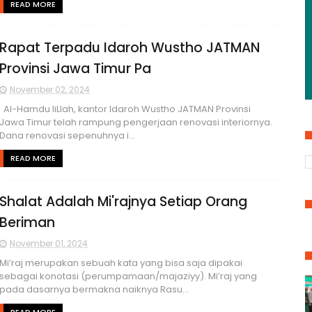
READ MORE
Rapat Terpadu Idaroh Wustho JATMAN
Provinsi Jawa Timur Pa
November 02, 2024
Al-Hamdu liLlah, kantor Idaroh Wustho JATMAN Provinsi
Jawa Timur telah rampung pengerjaan renovasi interiornya.
Dana renovasi sepenuhnya i...
READ MORE
Shalat Adalah Mi'rajnya Setiap Orang
Beriman
November 01, 2024
Mi’raj merupakan sebuah kata yang bisa saja dipakai
sebagai konotasi (perumpamaan/majaziyy). Mi’raj yang
pada dasarnya bermakna naiknya Rasu...