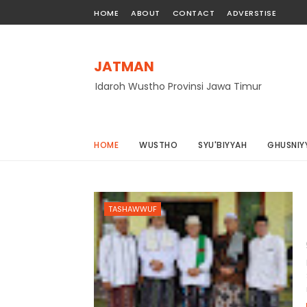
HOME
ABOUT
CONTACT
ADVERSTISE
JATMAN
Idaroh Wustho Provinsi Jawa Timur
HOME
WUSTHO
SYU'BIYYAH
GHUSNIY
TASHAWWUF