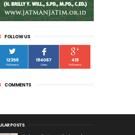
FOLLOW US
12356
194067
419
Followers
Likes
Followers
COMMENTS
ULAR POSTS