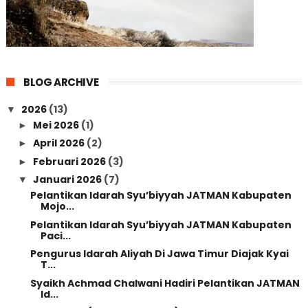
BLOG ARCHIVE
2026
(13)
▼
Mei 2026
(1)
►
April 2026
(2)
►
Februari 2026
(3)
►
Januari 2026
(7)
▼
Pelantikan Idarah Syu’biyyah JATMAN Kabupaten
Mojo...
Pelantikan Idarah Syu’biyyah JATMAN Kabupaten
Paci...
Pengurus Idarah Aliyah Di Jawa Timur Diajak Kyai
T...
Syaikh Achmad Chalwani Hadiri Pelantikan JATMAN
Id...