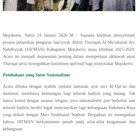
Mojokerto, Sabtu 24 Januari 2026 M – Suasana khidmat menyelimuti
prosesi pelantikan pengurus Jam'iyyah Ahlith Thoriqoh Al-Mu'tabarah An-
Nahdliyyah (JATMAN) Kabupaten Mojokerto masa khidmat 2025-2029.
Acara ini menjadi momentum penting dalam memperkuat ukhuwah antar
Thariqat serta meneguhkan komitmen spiritual bagi masyarakat Mojokerto.
Pembukaan yang Sarat Nasionalisme
Acara dibuka dengan syahdu melalui lantunan ayat suci Al-Qur'an dan
sholawat, membawa ketenangan bagi seluruh hadirin yang datang. Tak
hanya kental dengan nuansa religius, jiwa nasionalisme pun berkobar saat
seluruh hadirin berdiri tegak menyanyikan lagu kebangsaan Indonesia Raya
yang diikuti dengan Mars Syubbanul Wathon. Perpaduan ini menegaskan
bahwa JATMAN berkomitmen penuh pada nilai-nilai keagamaan dan
kebangsaan.