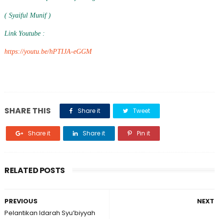
( Syaiful Munif )
Link Youtube :
https://youtu.be/hPTIJA-eGGM
SHARE THIS
Share it
Tweet
Share it
Share it
Pin it
RELATED POSTS
PREVIOUS
NEXT
Pelantikan Idarah Syu’biyyah