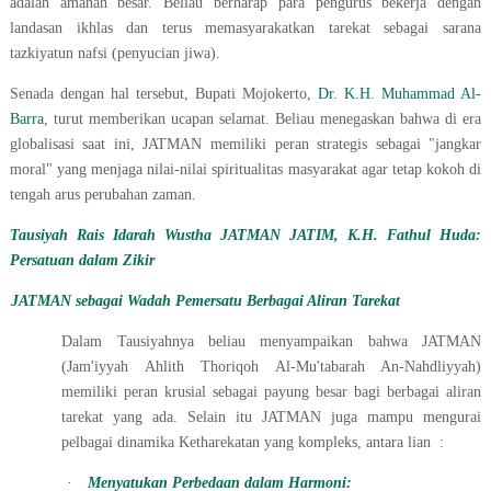
adalah amanah besar. Beliau berharap para pengurus bekerja dengan
landasan ikhlas dan terus memasyarakatkan tarekat sebagai sarana
tazkiyatun nafsi (penyucian jiwa).
Senada dengan hal tersebut, Bupati Mojokerto,
Dr. K.H. Muhammad Al-
Barra
, turut memberikan ucapan selamat. Beliau menegaskan bahwa di era
globalisasi saat ini, JATMAN memiliki peran strategis sebagai "jangkar
moral" yang menjaga nilai-nilai spiritualitas masyarakat agar tetap kokoh di
tengah arus perubahan zaman.
Tausiyah Rais Idarah Wustha JATMAN JATIM, K.H. Fathul Huda:
Persatuan dalam Zikir
JATMAN sebagai Wadah Pemersatu Berbagai Aliran Tarekat
Dalam Tausiyahnya beliau menyampaikan bahwa JATMAN
(Jam'iyyah Ahlith Thoriqoh Al-Mu'tabarah An-Nahdliyyah)
memiliki peran krusial sebagai payung besar bagi berbagai aliran
tarekat yang ada. Selain itu
JATMAN juga mampu mengurai
pelbagai dinamika Ketharekatan yang kompleks, antara lian :
·
Menyatukan Perbedaan dalam Harmoni: