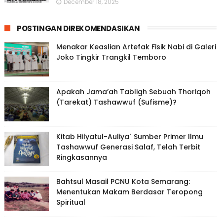
December 18, 2025
POSTINGAN DIREKOMENDASIKAN
Menakar Keaslian Artefak Fisik Nabi di Galeri
Joko Tingkir Trangkil Temboro
Apakah Jama’ah Tabligh Sebuah Thoriqoh
(Tarekat) Tashawwuf (Sufisme)?
Kitab Hilyatul-Auliya` Sumber Primer Ilmu
Tashawwuf Generasi Salaf, Telah Terbit
Ringkasannya
Bahtsul Masail PCNU Kota Semarang:
Menentukan Makam Berdasar Teropong
Spiritual