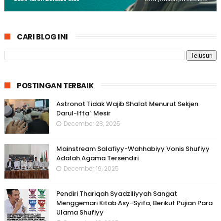
CARI BLOG INI
POSTINGAN TERBAIK
Astronot Tidak Wajib Shalat Menurut Sekjen
Darul-Ifta` Mesir
December 28, 2025
Mainstream Salafiyy-Wahhabiyy Vonis Shufiyy
Adalah Agama Tersendiri
December 19, 2025
Pendiri Thariqah Syadziliyyah Sangat
Menggemari Kitab Asy-Syifa, Berikut Pujian Para
Ulama Shufiyy